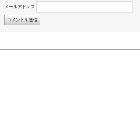
メールアドレス
このブログについて
宮崎県延岡市の児童発達支援施設「レスパイトサービス あるた
す」のブログです。
健常児・障がい児を問わずお子さまをお預かりし、ご家庭を支援い
たします。
「ちょっと気になるなぁ」ということがあったらお気軽にご相談く
ださい。