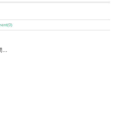
ent(0)
間…