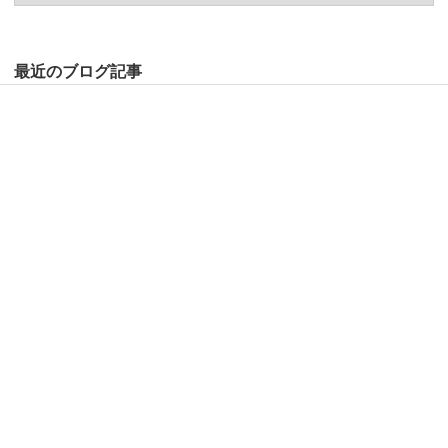
最近のブログ記事
夏満喫中～♡♡♡
８月１日(土) 子ども食堂土曜給食
おるたな収穫祭
7月 夏の暑さにも負けぬ！！
7月4日(土)子ども食堂土曜給食
Follow us on the web
RSSでブログを購読