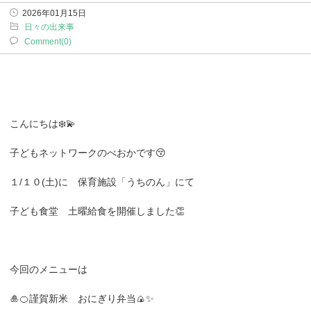
2026年01月15日
日々の出来事
Comment(0)
こんにちは❄️💫
子どもネットワークのべおかです😚
１/１０(土)に 保育施設「うちのん」にて
子ども食堂 土曜給食を開催しました👏
今回のメニューは
🎍🍊謹賀新米 おにぎり弁当🍙✨