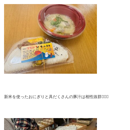
新米を使ったおにぎりと具だくさんの豚汁は相性抜群😮‍💨💚