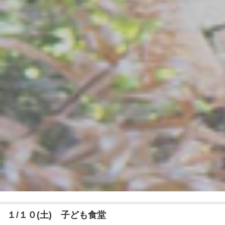
１/１０(土) 子ども食堂