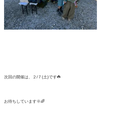
次回の開催は、２/７(土)です☘️
お待ちしています🌞🌈